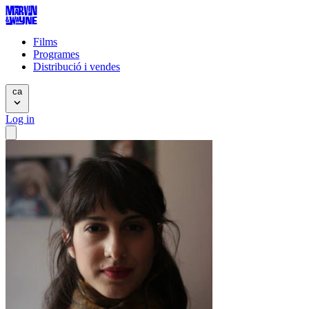
Films
Programes
Distribució i vendes
ca
Log in