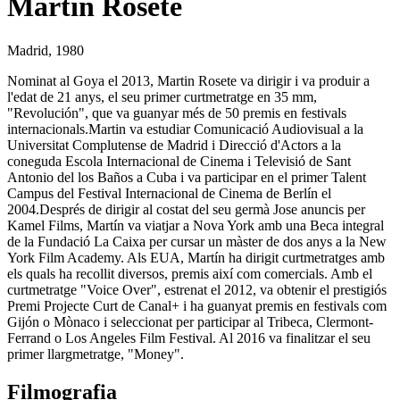
Martin Rosete
Madrid, 1980
Nominat al Goya el 2013, Martin Rosete va dirigir i va produir a
l'edat de 21 anys, el seu primer curtmetratge en 35 mm,
"Revolución", que va guanyar més de 50 premis en festivals
internacionals.Martin va estudiar Comunicació Audiovisual a la
Universitat Complutense de Madrid i Direcció d'Actors a la
coneguda Escola Internacional de Cinema i Televisió de Sant
Antonio del los Baños a Cuba i va participar en el primer Talent
Campus del Festival Internacional de Cinema de Berlín el
2004.Després de dirigir al costat del seu germà Jose anuncis per
Kamel Films, Martín va viatjar a Nova York amb una Beca integral
de la Fundació La Caixa per cursar un màster de dos anys a la New
York Film Academy. Als EUA, Martín ha dirigit curtmetratges amb
els quals ha recollit diversos, premis així com comercials. Amb el
curtmetratge "Voice Over", estrenat el 2012, va obtenir el prestigiós
Premi Projecte Curt de Canal+ i ha guanyat premis en festivals com
Gijón o Mònaco i seleccionat per participar al Tribeca, Clermont-
Ferrand o Los Angeles Film Festival. Al 2016 va finalitzar el seu
primer llargmetratge, "Money".
Filmografia