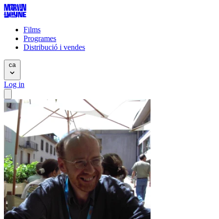
Films
Programes
Distribució i vendes
ca
Log in