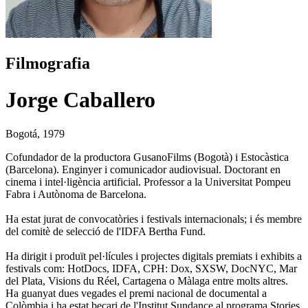
Filmografia
Jorge Caballero
Bogotá, 1979
Cofundador de la productora GusanoFilms (Bogotà) i Estocàstica
(Barcelona). Enginyer i comunicador audiovisual. Doctorant en
cinema i intel·ligència artificial. Professor a la Universitat Pompeu
Fabra i Autònoma de Barcelona.
Ha estat jurat de convocatòries i festivals internacionals; i és membre
del comitè de selecció de l'IDFA Bertha Fund.
Ha dirigit i produït pel·lícules i projectes digitals premiats i exhibits a
festivals com: HotDocs, IDFA, CPH: Dox, SXSW, DocNYC, Mar
del Plata, Visions du Réel, Cartagena o Màlaga entre molts altres.
Ha guanyat dues vegades el premi nacional de documental a
Colòmbia i ha estat becari de l'Institut Sundance al programa Stories