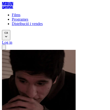
Films
Programes
Distribució i vendes
ca
Log in