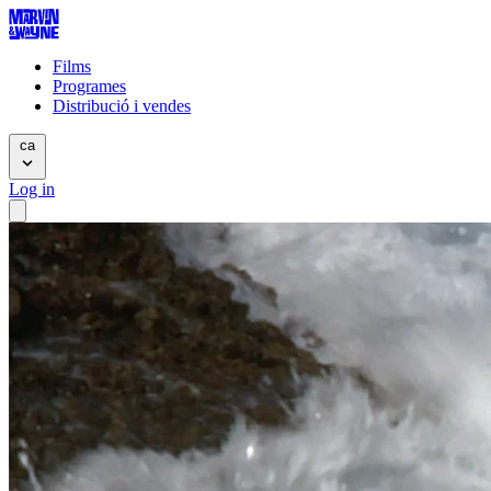
Films
Programes
Distribució i vendes
ca
Log in