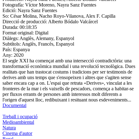
Fotografía:
Víctor Moreno, Nayra Sanz Fuentes
Edició:
Nayra Sanz Fuentes
So:
César Molina, Nacho Royo-Vilanova, Alex F. Capilla
Direcció de producció:
Alberto Bódalo Valcárcel
Durada:
00:18:35
Format original:
Digital
Diàlegs:
Anglès, Alemany, Espanyol
Subtítols:
Anglès, Francès, Espanyol
País:
Espanya
Any:
2020
El segle XXI ha començat amb una intersecció contradictòria: una
transformació econòmica mundial i una revolució tecnològica. Dues
realitats que han trastocat costums i tradicions per ser testimonis de
derives amb uns temps que s'ensopeixen i altres que s'agiten sense
saber encara cap a on. L'espai que retrata «Derives», vinculat a les
fronteres de la mar i els vaixells de pescadors, comença a habitar-se
per fluxos errants de persones amb interessos molt diferents a
l'origen d'aquest lloc, redibuixant i resituant nous esdeveniments...
Documental
Treball i ocupació
Medioambiental
Natura
Cinema d'autor
Rural