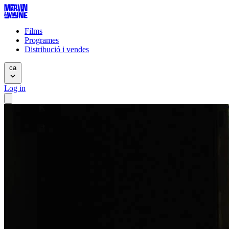
Films
Programes
Distribució i vendes
ca
Log in