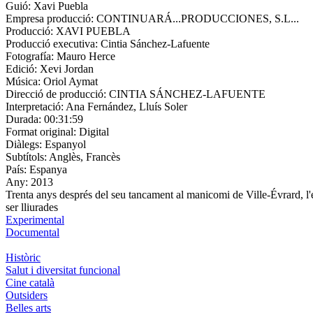
Guió:
Xavi Puebla
Empresa producció:
CONTINUARÁ...PRODUCCIONES, S.L...
Producció:
XAVI PUEBLA
Producció executiva:
Cintia Sánchez-Lafuente
Fotografía:
Mauro Herce
Edició:
Xevi Jordan
Música:
Oriol Aymat
Direcció de producció:
CINTIA SÁNCHEZ-LAFUENTE
Interpretació:
Ana Fernández, Lluís Soler
Durada:
00:31:59
Format original:
Digital
Diàlegs:
Espanyol
Subtítols:
Anglès, Francès
País:
Espanya
Any:
2013
Trenta anys després del seu tancament al manicomi de Ville-Évrard, l'e
ser lliurades
Experimental
Documental
Històric
Salut i diversitat funcional
Cine català
Outsiders
Belles arts