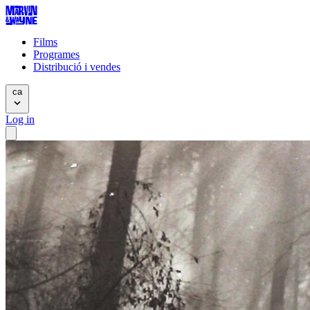
Films
Programes
Distribució i vendes
ca
Log in