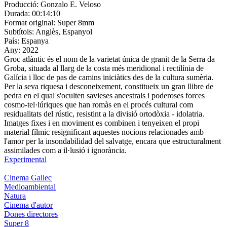
Producció:
Gonzalo E. Veloso
Durada:
00:14:10
Format original:
Super 8mm
Subtítols:
Anglès, Espanyol
País:
Espanya
Any:
2022
Groc atlàntic és el nom de la varietat única de granit de la Serra da
Groba, situada al llarg de la costa més meridional i rectilínia de
Galícia i lloc de pas de camins iniciàtics des de la cultura sumèria.
Per la seva riquesa i desconeixement, constitueix un gran llibre de
pedra en el qual s'oculten savieses ancestrals i poderoses forces
cosmo-tel·lúriques que han romàs en el procés cultural com
residualitats del rústic, resistint a la divisió ortodòxia - idolatria.
Imatges fixes i en moviment es combinen i tenyeixen el propi
material fílmic resignificant aquestes nocions relacionades amb
l'amor per la insondabilidad del salvatge, encara que estructuralment
assimilades com a il·lusió i ignorància.
Experimental
Cinema Gallec
Medioambiental
Natura
Cinema d'autor
Dones directores
Super 8