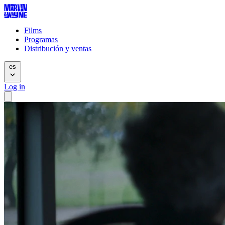
Films
Programas
Distribución y ventas
es
Log in