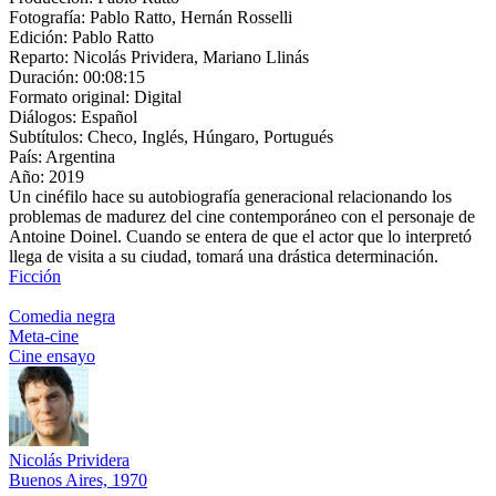
Fotografía:
Pablo Ratto, Hernán Rosselli
Edición:
Pablo Ratto
Reparto:
Nicolás Prividera, Mariano Llinás
Duración:
00:08:15
Formato original:
Digital
Diálogos:
Español
Subtítulos:
Checo, Inglés, Húngaro, Portugués
País:
Argentina
Año:
2019
Un cinéfilo hace su autobiografía generacional relacionando los
problemas de madurez del cine contemporáneo con el personaje de
Antoine Doinel. Cuando se entera de que el actor que lo interpretó
llega de visita a su ciudad, tomará una drástica determinación.
Ficción
Comedia negra
Meta-cine
Cine ensayo
Nicolás Prividera
Buenos Aires, 1970