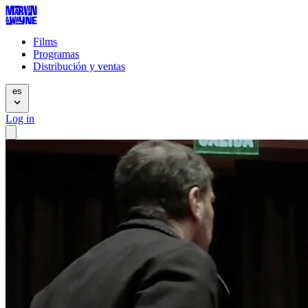
Films
Programas
Distribución y ventas
es
Log in