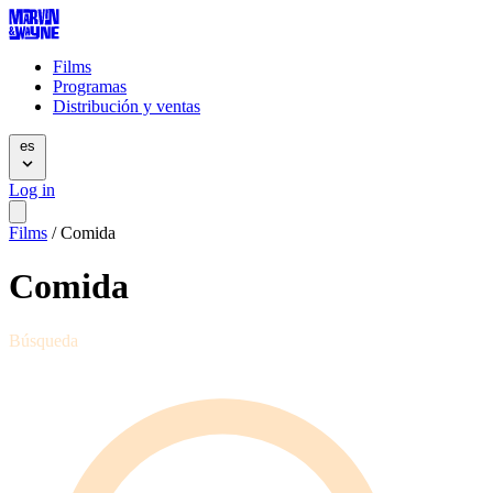
Films
Programas
Distribución y ventas
es
Log in
Films
/
Comida
Comida
Búsqueda