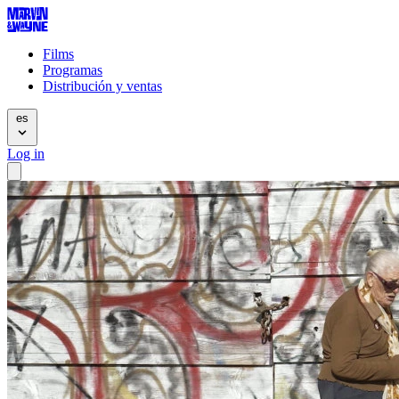
Films
Programas
Distribución y ventas
es
Log in