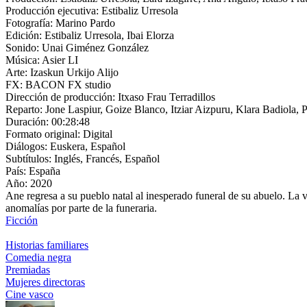
Producción ejecutiva:
Estibaliz Urresola
Fotografía:
Marino Pardo
Edición:
Estibaliz Urresola, Ibai Elorza
Sonido:
Unai Giménez González
Música:
Asier LI
Arte:
Izaskun Urkijo Alijo
FX:
BACON FX studio
Dirección de producción:
Itxaso Frau Terradillos
Reparto:
Jone Laspiur, Goize Blanco, Itziar Aizpuru, Klara Badiola, 
Duración:
00:28:48
Formato original:
Digital
Diálogos:
Euskera, Español
Subtítulos:
Inglés, Francés, Español
País:
España
Año:
2020
Ane regresa a su pueblo natal al inesperado funeral de su abuelo. La 
anomalías por parte de la funeraria.
Ficción
Historias familiares
Comedia negra
Premiadas
Mujeres directoras
Cine vasco