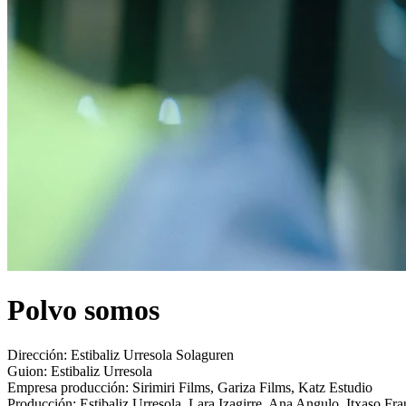
Polvo somos
Dirección:
Estibaliz Urresola Solaguren
Guion:
Estibaliz Urresola
Empresa producción:
Sirimiri Films, Gariza Films, Katz Estudio
Producción:
Estibaliz Urresola, Lara Izagirre, Ana Angulo, Itxaso Fra