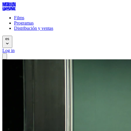
Films
Programas
Distribución y ventas
es
Log in