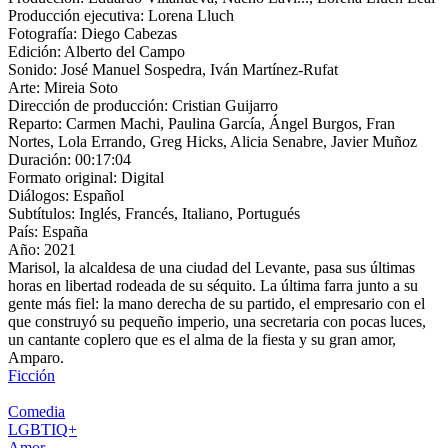
Producción ejecutiva:
Lorena Lluch
Fotografía:
Diego Cabezas
Edición:
Alberto del Campo
Sonido:
José Manuel Sospedra, Iván Martínez-Rufat
Arte:
Mireia Soto
Dirección de producción:
Cristian Guijarro
Reparto:
Carmen Machi, Paulina García, Ángel Burgos, Fran
Nortes, Lola Errando, Greg Hicks, Alicia Senabre, Javier Muñoz
Duración:
00:17:04
Formato original:
Digital
Diálogos:
Español
Subtítulos:
Inglés, Francés, Italiano, Portugués
País:
España
Año:
2021
Marisol, la alcaldesa de una ciudad del Levante, pasa sus últimas
horas en libertad rodeada de su séquito. La última farra junto a su
gente más fiel: la mano derecha de su partido, el empresario con el
que construyó su pequeño imperio, una secretaria con pocas luces,
un cantante coplero que es el alma de la fiesta y su gran amor,
Amparo.
Ficción
Comedia
LGBTIQ+
Amor