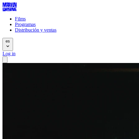
Films
Programas
Distribución y ventas
es
Log in