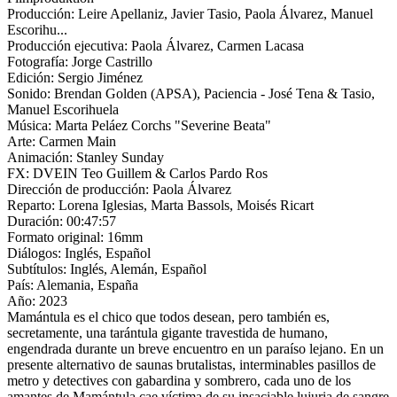
Producción:
Leire Apellaniz, Javier Tasio, Paola Álvarez, Manuel
Escorihu...
Producción ejecutiva:
Paola Álvarez, Carmen Lacasa
Fotografía:
Jorge Castrillo
Edición:
Sergio Jiménez
Sonido:
Brendan Golden (APSA), Paciencia - José Tena & Tasio,
Manuel Escorihuela
Música:
Marta Peláez Corchs "Severine Beata"
Arte:
Carmen Main
Animación:
Stanley Sunday
FX:
DVEIN Teo Guillem & Carlos Pardo Ros
Dirección de producción:
Paola Álvarez
Reparto:
Lorena Iglesias, Marta Bassols, Moisés Ricart
Duración:
00:47:57
Formato original:
16mm
Diálogos:
Inglés, Español
Subtítulos:
Inglés, Alemán, Español
País:
Alemania, España
Año:
2023
Mamántula es el chico que todos desean, pero también es,
secretamente, una tarántula gigante travestida de humano,
engendrada durante un breve encuentro en un paraíso lejano. En un
presente alternativo de saunas brutalistas, interminables pasillos de
metro y detectives con gabardina y sombrero, cada uno de los
amantes de Mamántula cae víctima de su insaciable lujuria de sangre