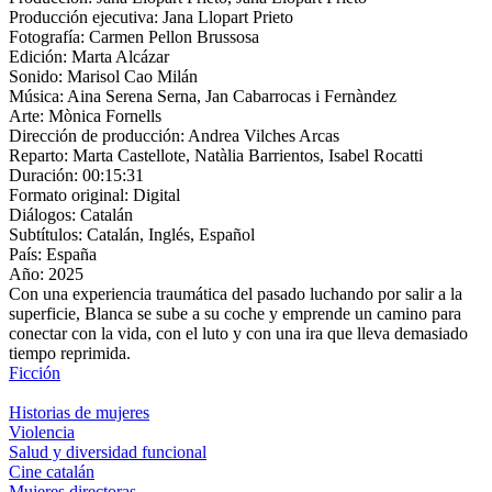
Producción ejecutiva:
Jana Llopart Prieto
Fotografía:
Carmen Pellon Brussosa
Edición:
Marta Alcázar
Sonido:
Marisol Cao Milán
Música:
Aina Serena Serna, Jan Cabarrocas i Fernàndez
Arte:
Mònica Fornells
Dirección de producción:
Andrea Vilches Arcas
Reparto:
Marta Castellote, Natàlia Barrientos, Isabel Rocatti
Duración:
00:15:31
Formato original:
Digital
Diálogos:
Catalán
Subtítulos:
Catalán, Inglés, Español
País:
España
Año:
2025
Con una experiencia traumática del pasado luchando por salir a la
superficie, Blanca se sube a su coche y emprende un camino para
conectar con la vida, con el luto y con una ira que lleva demasiado
tiempo reprimida.
Ficción
Historias de mujeres
Violencia
Salud y diversidad funcional
Cine catalán
Mujeres directoras