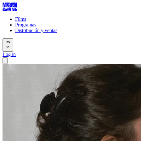
Films
Programas
Distribución y ventas
es
Log in