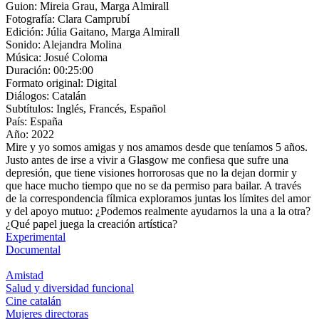
Guion:
Mireia Grau, Marga Almirall
Fotografía:
Clara Camprubí
Edición:
Júlia Gaitano, Marga Almirall
Sonido:
Alejandra Molina
Música:
Josué Coloma
Duración:
00:25:00
Formato original:
Digital
Diálogos:
Catalán
Subtítulos:
Inglés, Francés, Español
País:
España
Año:
2022
Mire y yo somos amigas y nos amamos desde que teníamos 5 años.
Justo antes de irse a vivir a Glasgow me confiesa que sufre una
depresión, que tiene visiones horrorosas que no la dejan dormir y
que hace mucho tiempo que no se da permiso para bailar. A través
de la correspondencia fílmica exploramos juntas los límites del amor
y del apoyo mutuo: ¿Podemos realmente ayudarnos la una a la otra?
¿Qué papel juega la creación artística?
Experimental
Documental
Amistad
Salud y diversidad funcional
Cine catalán
Mujeres directoras