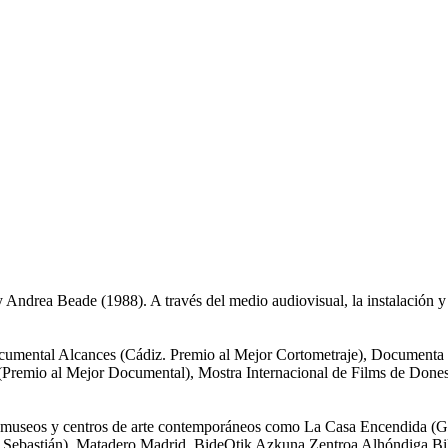
 Andrea Beade (1988). A través del medio audiovisual, la instalación y 
ocumental Alcances (Cádiz. Premio al Mejor Cortometraje), Documenta 
(Premio al Mejor Documental), Mostra Internacional de Films de Done
en museos y centros de arte contemporáneos como La Casa Encendida (
an Sebastián), Matadero Madrid, BideOtik Azkuna Zentroa Alhóndiga Bil