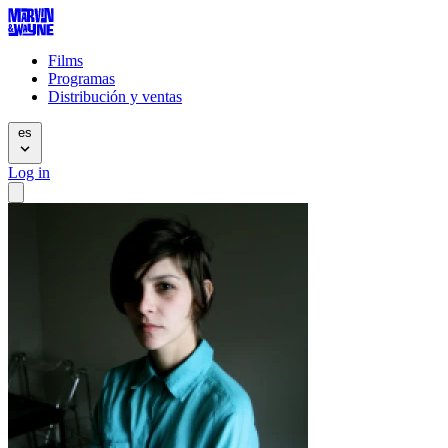
Films
Programas
Distribución y ventas
es
Log in