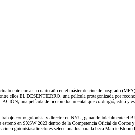
y actualmente cursa su cuarto año en el máster de cine de posgrado (M
sión, entre ellos EL DESENTIERRO, una película protagonizada por re
N, una película de ficción documental que co-dirigió, editó y escrib
 trabajo como guionista y director en NYU, ganando inicialmente el Bla
 estrenó en SXSW 2023 dentro de la Competencia Oficial de Cortos y 
cinco guionistas/directores seleccionados para la beca Marcie Bloom F