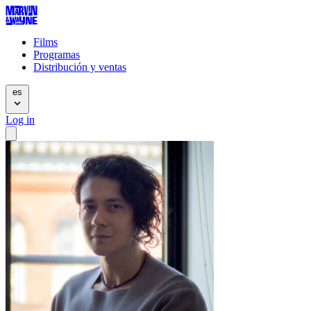
Films
Programas
Distribución y ventas
es
Log in