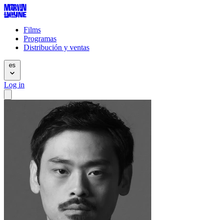
Films
Programas
Distribución y ventas
es
Log in