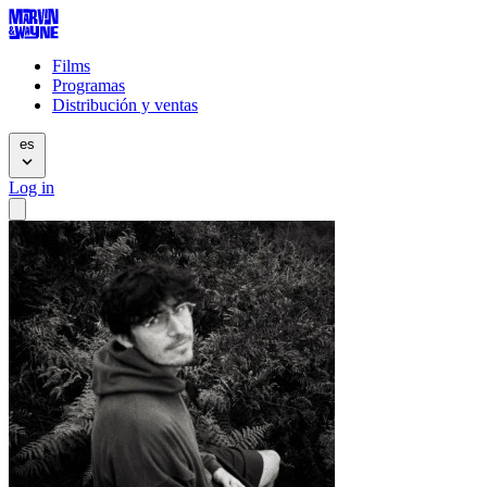
Films
Programas
Distribución y ventas
es
Log in