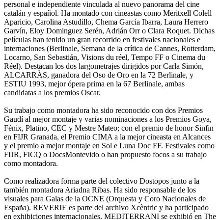
personal e independiente vinculada al nuevo panorama del cine
catalán y español. Ha montado con cineastas como Meritxell Colell
Aparicio, Carolina Astudillo, Chema García Ibarra, Laura Herrero
Garvín, Eloy Dominguez Serén, Adrián Orr o Clara Roquet. Dichas
películas han tenido un gran recorrido en festivales nacionales e
internaciones (Berlinale, Semana de la crítica de Cannes, Rotterdam,
Locarno, San Sebastián, Visions du réel, Tempo FF o Cinema du
Réel). Destacan los dos largometrajes dirigidos por Carla Simón,
ALCARRÀS, ganadora del Oso de Oro en la 72 Berlinale, y
ESTIU 1993, mejor ópera prima en la 67 Berlinale, ambas
candidatas a los premios Oscar.
Su trabajo como montadora ha sido reconocido con dos Premios
Gaudí al mejor montaje y varias nominaciones a los Premios Goya,
Fénix, Platino, CEC y Mestre Mateo; con el premio de honor Sinfin
en FIJR Granada, el Premio CIMA a la mejor cineasta en Alcances
y el premio a mejor montaje en Sol e Luna Doc FF. Festivales como
FIJR, FICQ o DocsMontevido o han propuesto focos a su trabajo
como montadora.
Como realizadora forma parte del colectivo Dostopos junto a la
también montadora Ariadna Ribas. Ha sido responsable de los
visuales para Galas de la OCNE (Orquesta y Coro Nacionales de
España). REVERIE es parte del archivo Xcèntric y ha participado
en exhibiciones internacionales. MEDITERRANI se exhibió en The