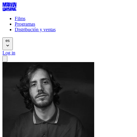
Films
Programas
Distribución y ventas
es
Log in