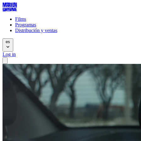
Films
Programas
Distribución y ventas
es
Log in